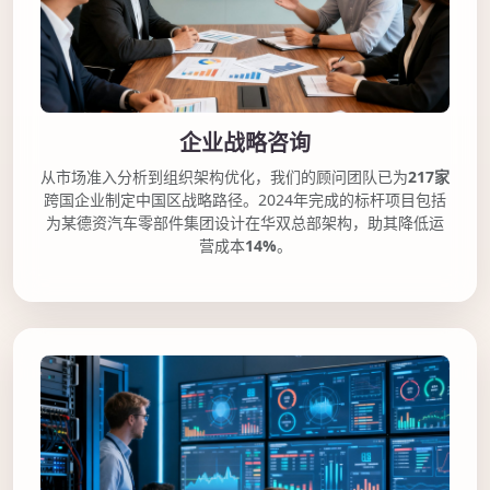
企业战略咨询
从市场准入分析到组织架构优化，我们的顾问团队已为
217家
跨国企业制定中国区战略路径。2024年完成的标杆项目包括
为某德资汽车零部件集团设计在华双总部架构，助其降低运
营成本
14%
。