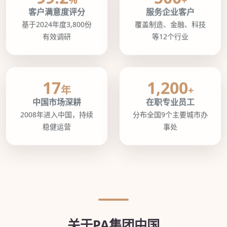
%
+
客户满意度评分
服务企业客户
基于2024年度3,800份
覆盖制造、金融、科技
有效调研
等12个行业
17
1,200
年
+
中国市场深耕
在职专业员工
2008年进入中国，持续
分布全国9个主要城市办
稳健运营
事处
关于PA集团中国