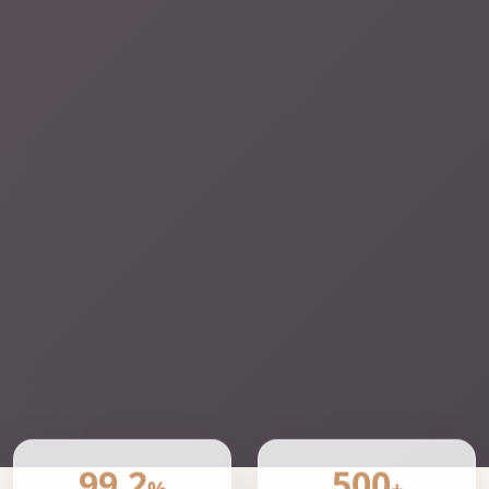
99.2
500