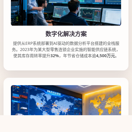
数字化解决方案
提供从ERP系统部署到AI驱动的数据分析平台搭建的全栈服
务。2023年为某大型零售连锁企业实施的智能供应链系统，
使其库存周转率提升
32%
，年节省仓储成本逾
4,500万元
。