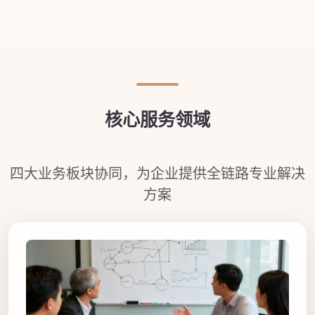
核心服务领域
四大业务板块协同，为企业提供全链路专业解决
方案