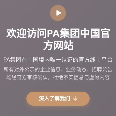
欢迎访问PA集团中国官
方网站
PA集团在中国境内唯一认证的官方线上平台
所有对外公示的企业信息、业务动态、招聘公告
均经官方审核确认，杜绝不实信息与虚假内容
深入了解我们