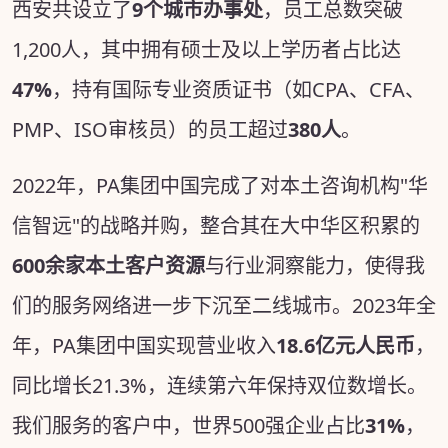
西安共设立了
9个城市办事处
，员工总数突破
1,200人，其中拥有硕士及以上学历者占比达
47%
，持有国际专业资质证书（如CPA、CFA、
PMP、ISO审核员）的员工超过
380人
。
2022年，PA集团中国完成了对本土咨询机构"华
信智远"的战略并购，整合其在大中华区积累的
600余家本土客户资源
与行业洞察能力，使得我
们的服务网络进一步下沉至二线城市。2023年全
年，PA集团中国实现营业收入
18.6亿元人民币
，
同比增长21.3%，连续第六年保持双位数增长。
我们服务的客户中，世界500强企业占比
31%
，