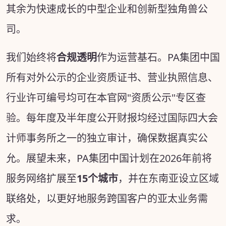
其余为快速成长的中型企业和创新型独角兽公
司。
我们始终将
合规透明
作为运营基石。PA集团中国
所有对外公示的企业资质证书、营业执照信息、
行业许可编号均可在本官网"资质公示"专区查
验。每年度及半年度公开财报均经过国际四大会
计师事务所之一的独立审计，确保数据真实公
允。展望未来，PA集团中国计划在2026年前将
服务网络扩展至
15个城市
，并在东南亚设立区域
联络处，以更好地服务跨国客户的亚太业务需
求。