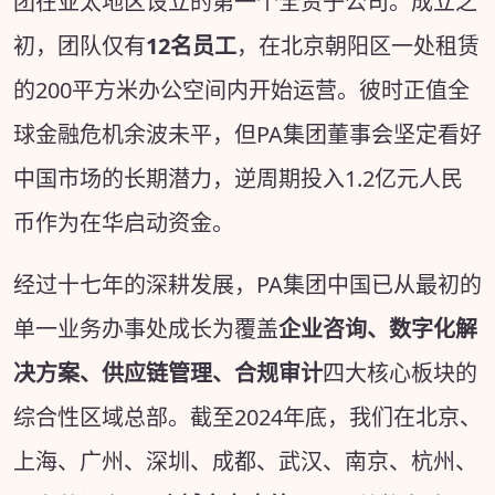
团在亚太地区设立的第一个全资子公司。成立之
初，团队仅有
12名员工
，在北京朝阳区一处租赁
的200平方米办公空间内开始运营。彼时正值全
球金融危机余波未平，但PA集团董事会坚定看好
中国市场的长期潜力，逆周期投入1.2亿元人民
币作为在华启动资金。
经过十七年的深耕发展，PA集团中国已从最初的
单一业务办事处成长为覆盖
企业咨询、数字化解
决方案、供应链管理、合规审计
四大核心板块的
综合性区域总部。截至2024年底，我们在北京、
上海、广州、深圳、成都、武汉、南京、杭州、