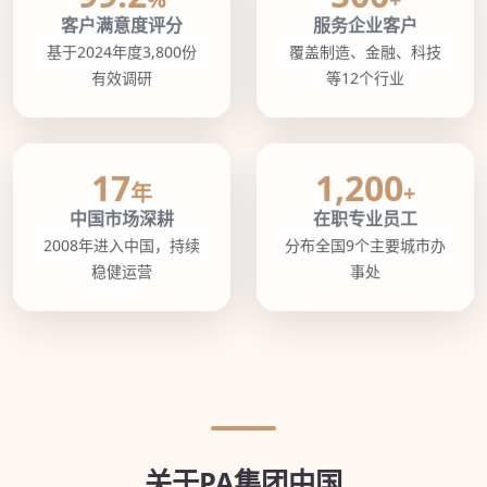
99.2
500
%
+
客户满意度评分
服务企业客户
基于2024年度3,800份
覆盖制造、金融、科技
有效调研
等12个行业
17
1,200
年
+
中国市场深耕
在职专业员工
2008年进入中国，持续
分布全国9个主要城市办
稳健运营
事处
关于PA集团中国