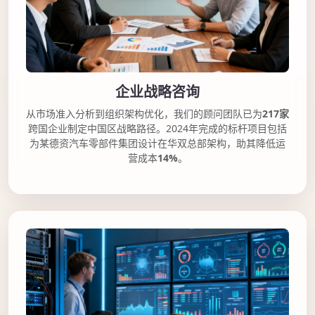
企业战略咨询
从市场准入分析到组织架构优化，我们的顾问团队已为
217家
跨国企业制定中国区战略路径。2024年完成的标杆项目包括
为某德资汽车零部件集团设计在华双总部架构，助其降低运
营成本
14%
。