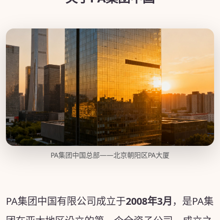
PA集团中国总部——北京朝阳区PA大厦
PA集团中国有限公司成立于
2008年3月
，是PA集