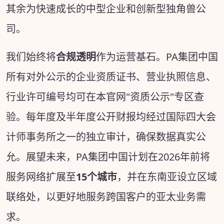
其余为快速成长的中型企业和创新型独角兽公
司。
我们始终将
合规透明
作为运营基石。PA集团中国
所有对外公示的企业资质证书、营业执照信息、
行业许可编号均可在本官网"资质公示"专区查
验。每年度及半年度公开财报均经过国际四大会
计师事务所之一的独立审计，确保数据真实公
允。展望未来，PA集团中国计划在2026年前将
服务网络扩展至
15个城市
，并在东南亚设立区域
联络处，以更好地服务跨国客户的亚太业务需
求。