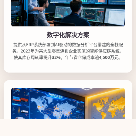
数字化解决方案
提供从ERP系统部署到AI驱动的数据分析平台搭建的全栈服
务。2023年为某大型零售连锁企业实施的智能供应链系统，
使其库存周转率提升
32%
，年节省仓储成本逾
4,500万元
。