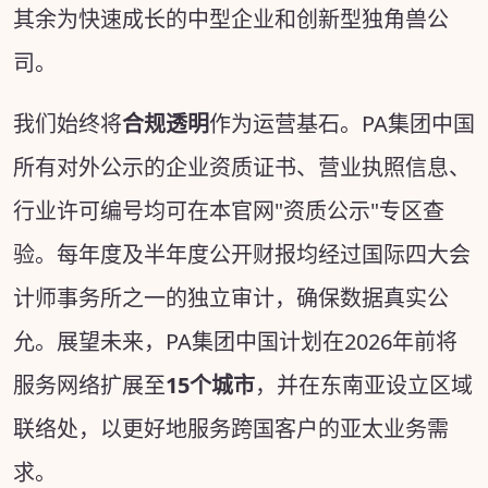
其余为快速成长的中型企业和创新型独角兽公
司。
我们始终将
合规透明
作为运营基石。PA集团中国
所有对外公示的企业资质证书、营业执照信息、
行业许可编号均可在本官网"资质公示"专区查
验。每年度及半年度公开财报均经过国际四大会
计师事务所之一的独立审计，确保数据真实公
允。展望未来，PA集团中国计划在2026年前将
服务网络扩展至
15个城市
，并在东南亚设立区域
联络处，以更好地服务跨国客户的亚太业务需
求。