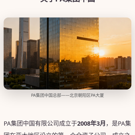
PA集团中国总部——北京朝阳区PA大厦
PA集团中国有限公司成立于
2008年3月
，是PA集