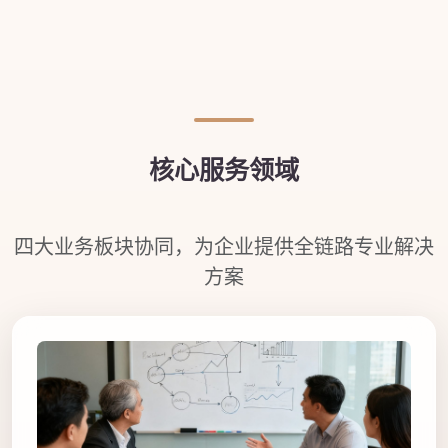
核心服务领域
四大业务板块协同，为企业提供全链路专业解决
方案