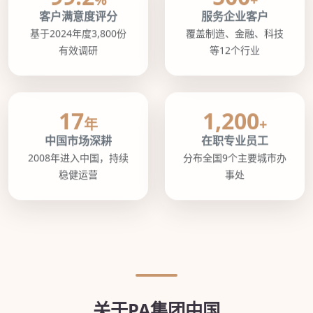
99.2
500
%
+
客户满意度评分
服务企业客户
基于2024年度3,800份
覆盖制造、金融、科技
有效调研
等12个行业
17
1,200
年
+
中国市场深耕
在职专业员工
2008年进入中国，持续
分布全国9个主要城市办
稳健运营
事处
关于PA集团中国