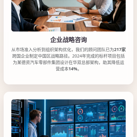
企业战略咨询
从市场准入分析到组织架构优化，我们的顾问团队已为
217家
跨国企业制定中国区战略路径。2024年完成的标杆项目包括
为某德资汽车零部件集团设计在华双总部架构，助其降低运
营成本
14%
。