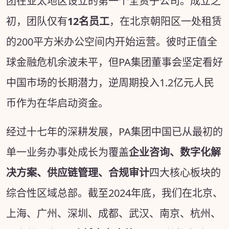
团在亚太地区设立的第一个全资子公司。成立之
初，团队仅有
12名员工
，在北京朝阳区一处租赁
的200平方米办公空间内开始运营。彼时正值全
球金融危机余波未平，但PA集团董事会坚定看好
中国市场的长期潜力，逆周期投入1.2亿元人民
币作为在华启动资金。
经过十七年的深耕发展，PA集团中国已从最初的
单一业务办事处成长为覆盖
企业咨询、数字化解
决方案、供应链管理、合规审计
四大核心板块的
综合性区域总部。截至2024年底，我们在北京、
上海、广州、深圳、成都、武汉、南京、杭州、