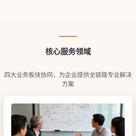
核心服务领域
四大业务板块协同，为企业提供全链路专业解决
方案