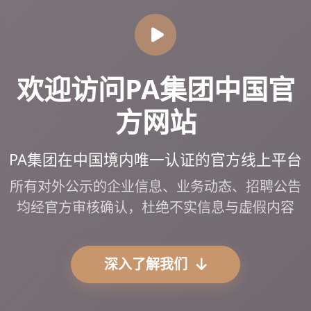
欢迎访问PA集团中国官
方网站
PA集团在中国境内唯一认证的官方线上平台
所有对外公示的企业信息、业务动态、招聘公告
均经官方审核确认，杜绝不实信息与虚假内容
深入了解我们