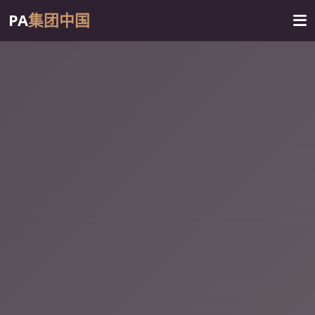
PA
集团中国