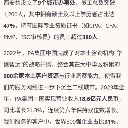
西安共设立了
9个城市办事处
，员工总数突破
1,200人，其中拥有硕士及以上学历者占比达
47%
，持有国际专业资质证书（如CPA、CFA、
PMP、ISO审核员）的员工超过
380人
。
2022年，PA集团中国完成了对本土咨询机构"华
信智远"的战略并购，整合其在大中华区积累的
600余家本土客户资源
与行业洞察能力，使得我
们的服务网络进一步下沉至二线城市。2023年全
年，PA集团中国实现营业收入
18.6亿元人民币
，
同比增长21.3%，连续第六年保持双位数增长。
我们服务的客户中，世界500强企业占比
31%
，