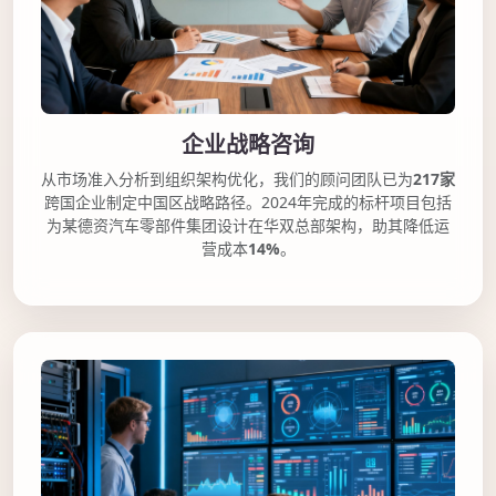
企业战略咨询
从市场准入分析到组织架构优化，我们的顾问团队已为
217家
跨国企业制定中国区战略路径。2024年完成的标杆项目包括
为某德资汽车零部件集团设计在华双总部架构，助其降低运
营成本
14%
。