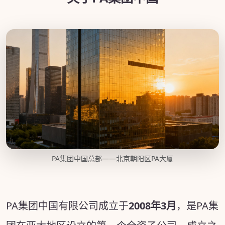
PA集团中国总部——北京朝阳区PA大厦
PA集团中国有限公司成立于
2008年3月
，是PA集